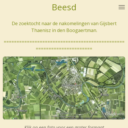
Beesd
Ga
direct
naar
De zoektocht naar de nakomelingen van Gijsbert
de
Thaenisz in den Boogaertman.
hoofdinhoud
===============================================
======================
Klik op een foto voor een groter formaat